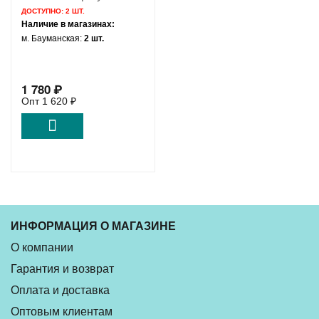
Thunderbolt Display 27
ДОСТУПНО:
2 ШТ.
A1316 A1407 Mid 2010
Наличие в магазинах:
Mid 2011 /
м. Бауманская:
2 шт.
BUB0812HD-HM00
922-9936 610-0157
1 780
₽
Опт
1 620
₽
ИНФОРМАЦИЯ О МАГАЗИНЕ
О компании
Гарантия и возврат
Оплата и доставка
Оптовым клиентам