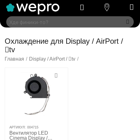
Охлаждение для Display / AirPort /
tv
Главная
/
Display / AirPort / tv
/
АРТИКУЛ:
004715
Вентилятор LED
Cinema Display /