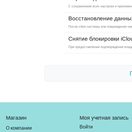
С сохранением всех настроек и приложе
Восстановление данны
После сбоя системы или повреждения па
Снятие блокировки iClo
При предоставлении подтверждения влад
Магазин
Моя учетная запись
Войти
О компании