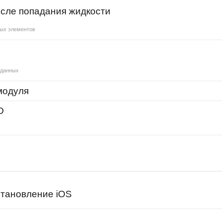
сле попадания жидкости
ных элементов
и
 данных
 модуля
D
тановление iOS