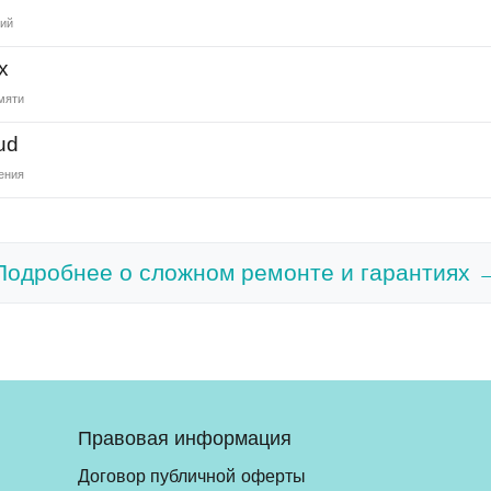
ний
х
мяти
ud
ения
Подробнее о сложном ремонте и гарантиях 
Правовая информация
Договор публичной оферты