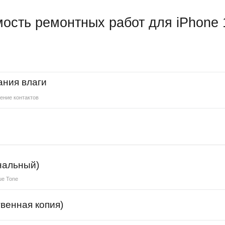
ость ремонтных работ для iPhone 
ания влаги
ение контактов
нальный)
ue Tone
венная копия)