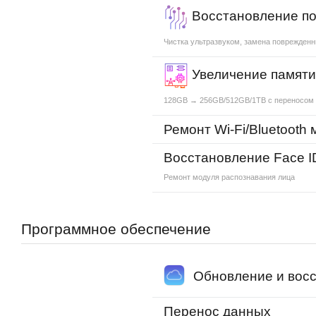
Восстановление по
Чистка ультразвуком, замена поврежден
Увеличение памят
128GB → 256GB/512GB/1TB с переносом
Ремонт Wi-Fi/Bluetooth
Восстановление Face I
Ремонт модуля распознавания лица
Программное обеспечение
Обновление и восс
Перенос данных