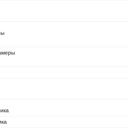
ры
амеры
мика
ика