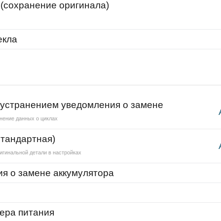
 (сохранение оригинала)
екла
 устранением уведомления о замене
нение данных о циклах
стандартная)
игинальной детали в настройках
я о замене аккумулятора
C
ера питания