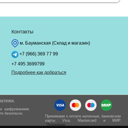
Контакты
м. Бауманская (Склад и магазин)
+7 (966) 369 77 99
+7 495 3699799
Подробнее как добраться
латежи.
ым шифрованием.
те безопасно.
Принимаем к оплате наличные, банковские
карты Visa, Mastercard и МИР.
Подробнее