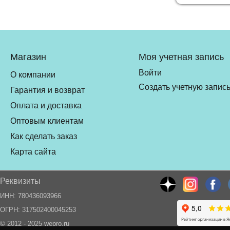
Магазин
Моя учетная запись
Войти
О компании
Создать учетную запис
Гарантия и возврат
Оплата и доставка
Оптовым клиентам
Как сделать заказ
Карта сайта
Реквизиты
ИНН: 780436093966
ОГРН: 317502400045253
© 2012 - 2025 wepro.ru