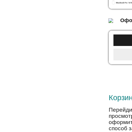
Офо
Корзи
Перейди
просмот
оформит
способ з