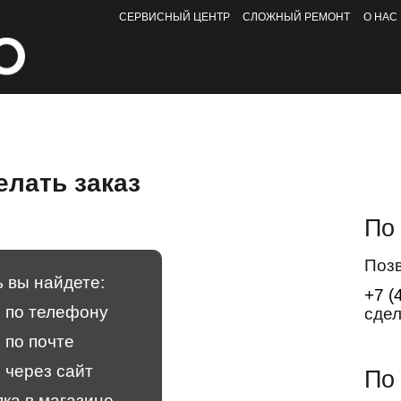
СЕРВИСНЫЙ ЦЕНТР
СЛОЖНЫЙ РЕМОНТ
О НАС
елать заказ
По
Поз
 вы найдете:
+7 (
з по телефону
сдел
 по почте
 через сайт
По
ка в магазине