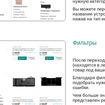
нужную катего
Вы можете пере
название устро
нажав на тип 
Фильтры
После переход
(находятся в л
товар под ваш
Благодаря фил
подобрать нуж
ошибки.
Чем больше зн
представлен р