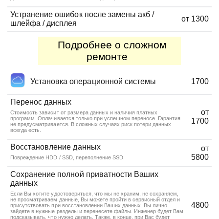
Устранение ошибок после замены акб /
от 1300
шлейфа / дисплея
Подробнее о сложном
ремонте
Установка операционной системы
1700
Перенос данных
от
Стоимость зависит от размера данных и наличия платных
программ. Оплачивается только при успешном переносе. Гарантия
1700
не предусматривается. В сложных случаях риск потери данных
всегда есть.
Восстановление данных
от
5800
Повреждение HDD / SSD, переполнение SSD.
Сохранение полной приватности Ваших
данных
Если Вы хотите удостовериться, что мы не храним, не сохраняем,
не просматриваем данные, Вы можете пройти в сервисный отдел и
4800
присутствовать при восстановлении Ваших данных. Вы лично
зайдете в нужные разделы и перенесете файлы. Инженер будет Вам
подсказывать, что нужно делать. Также, в конце, при Вас будет