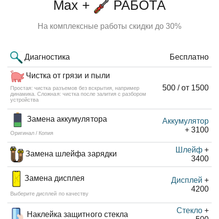
Max +
РАБОТА
На комплексные работы скидки до 30%
Диагностика
Бесплатно
Чистка от грязи и пыли
500 / от 1500
Простая: чистка разъемов без вскрытия, например
динамика. Сложная: чистка после залития с разбором
устройства
Замена аккумулятора
Аккумулятор
+ 3100
Оригинал / Копия
Шлейф
+
Замена шлейфа зарядки
3400
Замена дисплея
Дисплей
+
4200
Выберите дисплей по качеству
Стекло
+
Наклейка защитного стекла