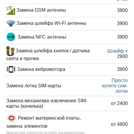
Замена GSM антенны
3900
Замена шлейфа Wi-Fi антенны
3900
Замена NFC антенны
3900
Замена шлейфа кнопок / датчика
Шлейф
+
2900
света и прочих
Замена вибромотора
3900
Просто
Замена лотка SIM-карты
купите сим-
лоток
Замена механизма извлечения SIM-
от 2400
карты (качелька)
Ремонт материнской платы,
от 4800
замена элементов
Диагностика элементов на плате под микроскопом