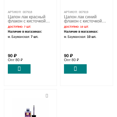
АРТИКУЛ:
007918
АРТИКУЛ:
007919
Цапон лак красный
Цапон лак синий
флакон с кисточкой
флакон с кисточкой
Solins 22мл
Solins 22мл
ДОСТУПНО:
7 ШТ.
ДОСТУПНО:
10 ШТ.
Наличие в магазинах:
Наличие в магазинах:
м. Бауманская:
7 шт.
м. Бауманская:
10 шт.
90
₽
90
₽
Опт
80
₽
Опт
80
₽