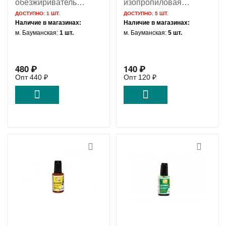
обезжириватель
изопропиловая
DEGREASER Solins
Techspray 1610-30PK
ДОСТУПНО:
1 ШТ.
ДОСТУПНО:
5 ШТ.
400мл
Наличие в магазинах:
Наличие в магазинах:
м. Бауманская:
1 шт.
м. Бауманская:
5 шт.
480
₽
140
₽
Опт
440
₽
Опт
120
₽