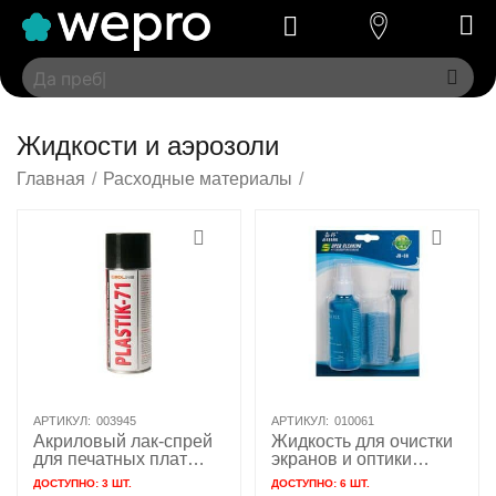
Жидкости и аэрозоли
Главная
/
Расходные материалы
/
АРТИКУЛ:
003945
АРТИКУЛ:
010061
Акриловый лак-спрей
Жидкость для очистки
для печатных плат
экранов и оптики
PLASTIK-71 Solins
SUPER CLEANING JB-
ДОСТУПНО:
3 ШТ.
ДОСТУПНО:
6 ШТ.
400мл
88 100мл