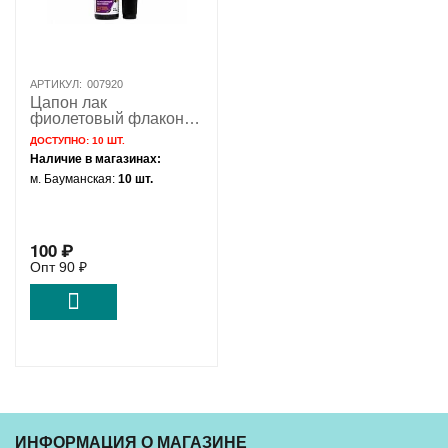
АРТИКУЛ:
007920
Цапон лак
фиолетовый флакон с
кисточкой Solins 22мл
ДОСТУПНО:
10 ШТ.
Наличие в магазинах:
м. Бауманская:
10 шт.
100
₽
Опт
90
₽
ИНФОРМАЦИЯ О МАГАЗИНЕ