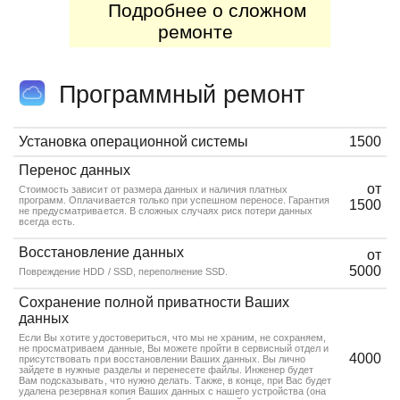
Подробнее о сложном
ремонте
Программный ремонт
Установка операционной системы
1500
Перенос данных
от
Стоимость зависит от размера данных и наличия платных
программ. Оплачивается только при успешном переносе. Гарантия
1500
не предусматривается. В сложных случаях риск потери данных
всегда есть.
Восстановление данных
от
5000
Повреждение HDD / SSD, переполнение SSD.
Сохранение полной приватности Ваших
данных
Если Вы хотите удостовериться, что мы не храним, не сохраняем,
не просматриваем данные, Вы можете пройти в сервисный отдел и
4000
присутствовать при восстановлении Ваших данных. Вы лично
зайдете в нужные разделы и перенесете файлы. Инженер будет
Вам подсказывать, что нужно делать. Также, в конце, при Вас будет
удалена резервная копия Ваших данных с нашего устройства (она