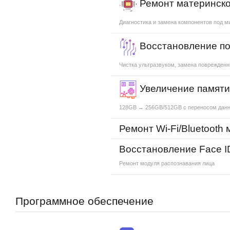
Ремонт материнско
Диагностика и замена компонентов под 
Восстановление по
Чистка ультразвуком, замена поврежден
Увеличение памят
128GB → 256GB/512GB с переносом дан
Ремонт Wi-Fi/Bluetooth
Восстановление Face I
Ремонт модуля распознавания лица
Программное обеспечение