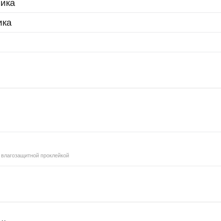
мика
ика
 влагозащитной проклейкой