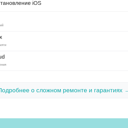
тановление iOS
ний
х
мяти
ud
ения
Подробнее о сложном ремонте и гарантиях 