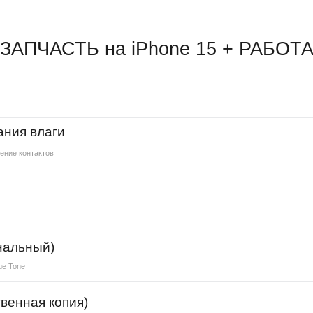
ЗАПЧАСТЬ на iPhone 15 + РАБОТ
ания влаги
ение контактов
нальный)
ue Tone
венная копия)