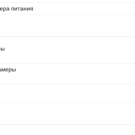
ера питания
ры
амеры