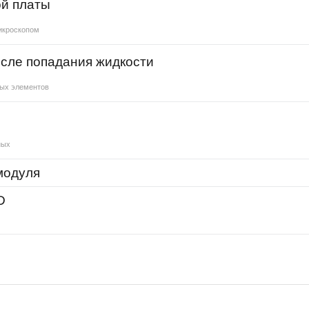
й платы
микроскопом
сле попадания жидкости
ных элементов
и
ных
 модуля
D