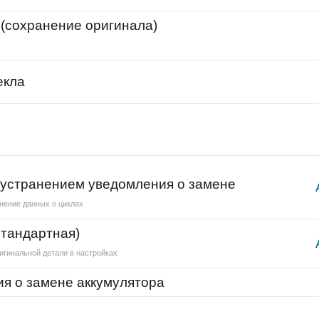
 (сохранение оригинала)
екла
 устранением уведомления о замене
нение данных о циклах
стандартная)
игинальной детали в настройках
я о замене аккумулятора
C