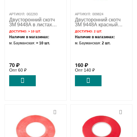
АРТИКУЛ:
002293
АРТИКУЛ:
009824
Двусторонний скотч
Двусторонний скотч
3M 9448A в листах
3M 9448A красный
черный (210мм*150мм
(1мм*50м)
ДОСТУПНО:
> 10 ШТ.
ДОСТУПНО:
2 ШТ.
0.3мм)
Наличие в магазинах:
Наличие в магазинах:
м. Бауманская:
> 10 шт.
м. Бауманская:
2 шт.
70
₽
160
₽
Опт
60
₽
Опт
140
₽