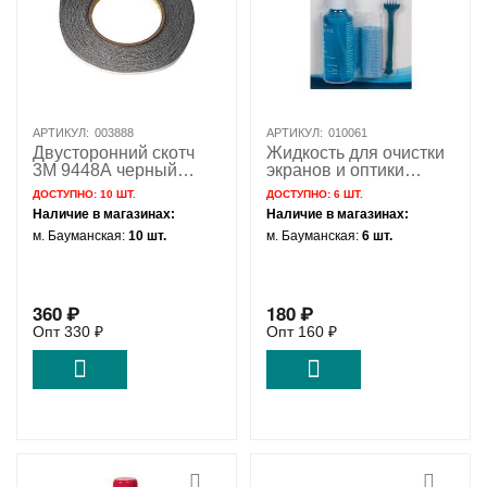
АРТИКУЛ:
003888
АРТИКУЛ:
010061
Двусторонний скотч
Жидкость для очистки
3M 9448A черный
экранов и оптики
(5мм*50м)
SUPER CLEANING JB-
ДОСТУПНО:
10 ШТ.
ДОСТУПНО:
6 ШТ.
88 100мл
Наличие в магазинах:
Наличие в магазинах:
м. Бауманская:
10 шт.
м. Бауманская:
6 шт.
360
₽
180
₽
Опт
330
₽
Опт
160
₽