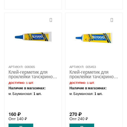
АРТИКУЛ:
008365
АРТИКУЛ:
005453
Клей-герметик для
Клей-герметик для
проклейки тачскринов
проклейки тачскринов
прозрачный Mechanic
прозрачный Mechanic
ДОСТУПНО:
1 ШТ.
ДОСТУПНО:
1 ШТ.
B7000 15мл
B7000 50мл
Наличие в магазинах:
Наличие в магазинах:
м. Бауманская:
1 шт.
м. Бауманская:
1 шт.
160
₽
270
₽
Опт
140
₽
Опт
240
₽