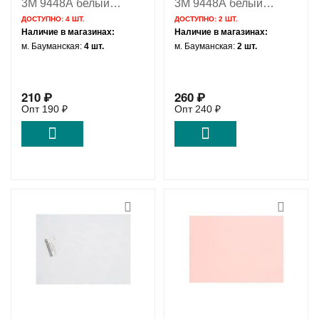
3M 9448A белый
3M 9448A белый
(3мм*50м 0.3мм)
(5мм*50м 0.3мм)
ДОСТУПНО:
4 ШТ.
ДОСТУПНО:
2 ШТ.
Наличие в магазинах:
Наличие в магазинах:
м. Бауманская:
4 шт.
м. Бауманская:
2 шт.
210
₽
260
₽
Опт
190
₽
Опт
240
₽