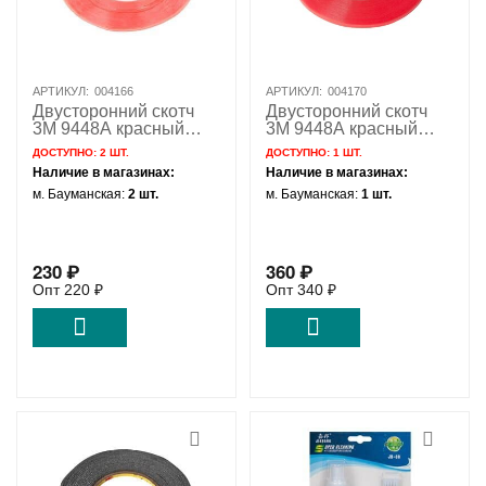
АРТИКУЛ:
004166
АРТИКУЛ:
004170
Двусторонний скотч
Двусторонний скотч
3M 9448A красный
3M 9448A красный
(2мм*50м 0.2мм)
(5мм*50м)
ДОСТУПНО:
2 ШТ.
ДОСТУПНО:
1 ШТ.
Наличие в магазинах:
Наличие в магазинах:
м. Бауманская:
2 шт.
м. Бауманская:
1 шт.
230
₽
360
₽
Опт
220
₽
Опт
340
₽