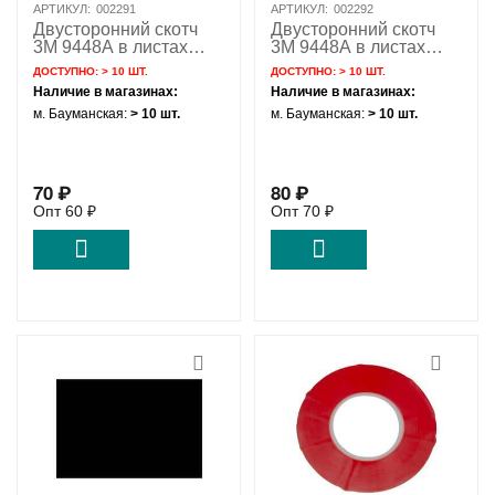
АРТИКУЛ:
002291
АРТИКУЛ:
002292
Двусторонний скотч
Двусторонний скотч
3M 9448A в листах
3M 9448A в листах
белый (210мм*150мм
прозрачный
ДОСТУПНО:
> 10 ШТ.
ДОСТУПНО:
> 10 ШТ.
0.3мм)
(210мм*150мм 0.3мм)
Наличие в магазинах:
Наличие в магазинах:
м. Бауманская:
> 10 шт.
м. Бауманская:
> 10 шт.
70
₽
80
₽
Опт
60
₽
Опт
70
₽