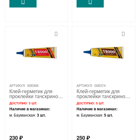
АРТИКУЛ:
008368
АРТИКУЛ:
008374
Клей-герметик для
Клей-герметик для
проклейки тачскринов
проклейки тачскринов
прозрачный Mechanic
прозрачный Mechanic
ДОСТУПНО:
3 ШТ.
ДОСТУПНО:
5 ШТ.
E8000 50мл
T8000 50мл
Наличие в магазинах:
Наличие в магазинах:
м. Бауманская:
3 шт.
м. Бауманская:
5 шт.
230
₽
250
₽