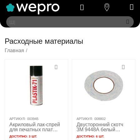
Расходные материалы
Главная
/
АРТИКУЛ:
003945
АРТИКУЛ:
008802
Акриловый лак-спрей
Двусторонний скотч
для печатных плат
3M 9448A белый
PLASTIK-71 Solins
(1мм*50м 0.3мм)
ДОСТУПНО:
3 ШТ.
ДОСТУПНО:
6 ШТ.
400мл