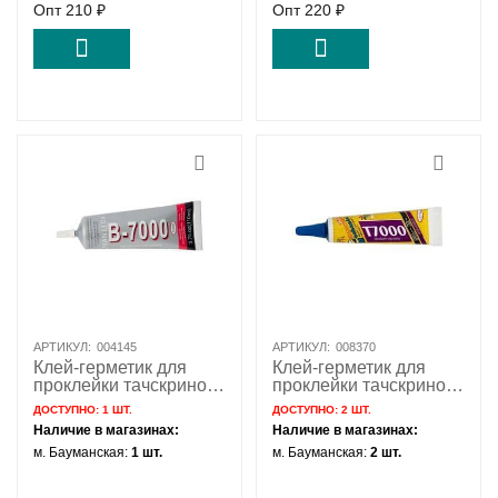
Опт
210
₽
Опт
220
₽
АРТИКУЛ:
004145
АРТИКУЛ:
008370
Клей-герметик для
Клей-герметик для
проклейки тачскринов
проклейки тачскринов
прозрачный Zhanlida
черный Mechanic
ДОСТУПНО:
1 ШТ.
ДОСТУПНО:
2 ШТ.
B-7000 110мл
T7000 15мл
Наличие в магазинах:
Наличие в магазинах:
м. Бауманская:
1 шт.
м. Бауманская:
2 шт.