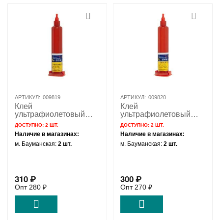
АРТИКУЛ:
009819
АРТИКУЛ:
009820
Клей
Клей
ультрафиолетовый
ультрафиолетовый
для сборки сенсорных
для сборки сенсорных
ДОСТУПНО:
2 ШТ.
ДОСТУПНО:
2 ШТ.
модулей Mechanic TP-
модулей Mechanic TP-
Наличие в магазинах:
Наличие в магазинах:
1000 10г
2500 10г
м. Бауманская:
2 шт.
м. Бауманская:
2 шт.
310
₽
300
₽
Опт
280
₽
Опт
270
₽