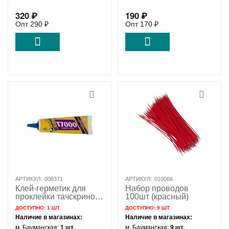
320
₽
190
₽
Опт
290
₽
Опт
170
₽
АРТИКУЛ:
008371
АРТИКУЛ:
010066
Клей-герметик для
Набор проводов
проклейки тачскринов
100шт (красный)
черный Mechanic
ДОСТУПНО:
1 ШТ.
ДОСТУПНО:
9 ШТ.
T7000 50мл
Наличие в магазинах:
Наличие в магазинах:
м. Бауманская:
1 шт.
м. Бауманская:
9 шт.