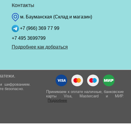
Контакты
м. Бауманская (Склад и магазин)
+7 (966) 369 77 99
+7 495 3699799
Подробнее как добраться
латежи.
ым шифрованием.
те безопасно.
Принимаем к оплате наличные, банковские
карты Visa, Mastercard и МИР.
Подробнее