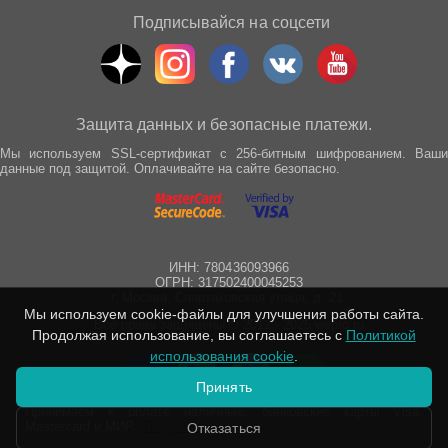
Подписывайся на соцсети
Защита данных и безопасные платежи.
Мы используем SSL-сертификат с 256-битным шифрованием. Ваши
данные под защитой. Оплачивайте на сайте безопасно.
ИНН: 780436093966
ОГРН: 317502400045253
г. Москва, Спартаковская улица, д. 21
Мы используем cookie-файлы для улучшения работы сайта.
Все права защищены © 2012 - 2025 wepro.ru
Продолжая использование, вы соглашаетесь с
Политикой
использования cookie
.
Принять
Принимаем к оплате наличные, банковские карты Visa,
Mastercard и МИР.
Подробнее
Отказаться