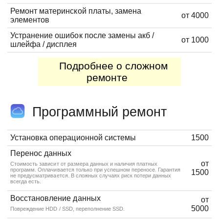
Ремонт материнской платы, замена
от 4000
элементов
Устранение ошибок после замены акб /
от 1000
шлейфа / дисплея
Подробнее о сложном
ремонте
Программный ремонт
Установка операционной системы
1500
Перенос данных
от
Стоимость зависит от размера данных и наличия платных
программ. Оплачивается только при успешном переносе. Гарантия
1500
не предусматривается. В сложных случаях риск потери данных
всегда есть.
Восстановление данных
от
5000
Повреждение HDD / SSD, переполнение SSD.