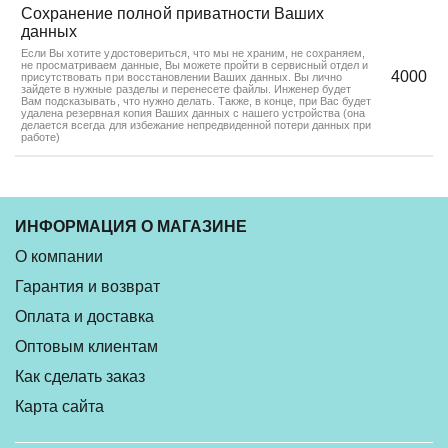
Сохранение полной приватности Ваших
данных
Если Вы хотите удостовериться, что мы не храним, не сохраняем,
не просматриваем данные, Вы можете пройти в сервисный отдел и
4000
присутствовать при восстановлении Ваших данных. Вы лично
зайдете в нужные разделы и перенесете файлы. Инженер будет
Вам подсказывать, что нужно делать. Также, в конце, при Вас будет
удалена резервная копия Ваших данных с нашего устройства (она
делается всегда для избежание непредвиденной потери данных при
работе)
ИНФОРМАЦИЯ О МАГАЗИНЕ
О компании
Гарантия и возврат
Оплата и доставка
Оптовым клиентам
Как сделать заказ
Карта сайта