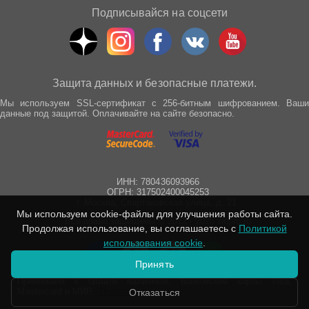
Подписывайся на соцсети
Защита данных и безопасные платежи.
Мы используем SSL-сертификат с 256-битным шифрованием. Ваши
данные под защитой. Оплачивайте на сайте безопасно.
ИНН: 780436093966
ОГРН: 317502400045253
г. Москва, Спартаковская улица, д. 21
Мы используем cookie-файлы для улучшения работы сайта.
Все права защищены © 2012 - 2025 wepro.ru
Продолжая использование, вы соглашаетесь с
Политикой
использования cookie
.
Принять
Принимаем к оплате наличные, банковские карты Visa,
Mastercard и МИР.
Подробнее
Отказаться