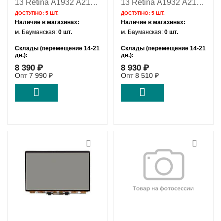
13 Retina A1932 A2179
13 Retina A1932 A2179
/ AAA
/ LG Orig
ДОСТУПНО:
5 ШТ.
ДОСТУПНО:
5 ШТ.
Наличие в магазинах:
Наличие в магазинах:
м. Бауманская:
0 шт.
м. Бауманская:
0 шт.
Склады (перемещение 14-21
Склады (перемещение 14-21
дн.):
дн.):
8 390
₽
8 930
₽
Удаленный склад:
5 шт.
Удаленный склад:
5 шт.
Опт
7 990
₽
Опт
8 510
₽