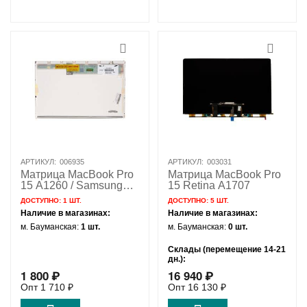
АРТИКУЛ:
006935
АРТИКУЛ:
003031
Матрица MacBook Pro
Матрица MacBook Pro
15 A1260 / Samsung
15 Retina A1707
LTN154BT07
ДОСТУПНО:
1 ШТ.
ДОСТУПНО:
5 ШТ.
глянцевая
Наличие в магазинах:
Наличие в магазинах:
м. Бауманская:
1 шт.
м. Бауманская:
0 шт.
Склады (перемещение 14-21
дн.):
1 800
₽
16 940
₽
Удаленный склад:
5 шт.
Опт
1 710
₽
Опт
16 130
₽