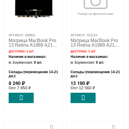
АРТИКУЛ:
008851
АРТИКУЛ:
010124
Матрица MacBook Pro
Матрица MacBook Pro
13 Retina A1989 A2159
13 Retina A1989 A2159
A2251 A2289 / AAA
A2251 A2289 / OEM
ДОСТУПНО:
5 ШТ.
ДОСТУПНО:
5 ШТ.
Наличие в магазинах:
Наличие в магазинах:
м. Бауманская:
0 шт.
м. Бауманская:
0 шт.
Склады (перемещение 14-21
Склады (перемещение 14-21
дн.):
дн.):
8 240
₽
13 190
₽
Удаленный склад:
5 шт.
Удаленный склад:
5 шт.
Опт
7 850
₽
Опт
12 560
₽