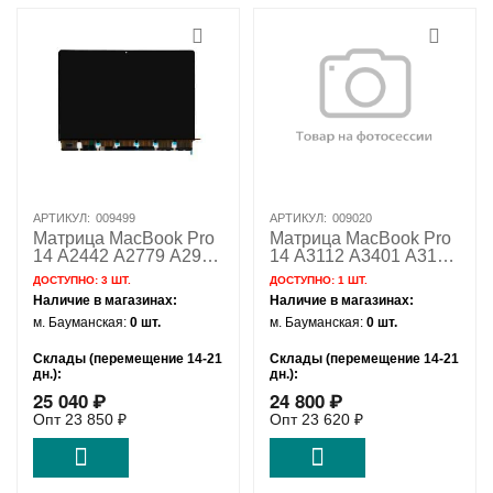
АРТИКУЛ:
009499
АРТИКУЛ:
009020
Матрица MacBook Pro
Матрица MacBook Pro
14 A2442 A2779 A2918
14 A3112 A3401 A3185
A2992 A3112 A3401
Nano Texture / Orig
ДОСТУПНО:
3 ШТ.
ДОСТУПНО:
1 ШТ.
A3185 / Orig
Наличие в магазинах:
Наличие в магазинах:
м. Бауманская:
0 шт.
м. Бауманская:
0 шт.
Склады (перемещение 14-21
Склады (перемещение 14-21
дн.):
дн.):
25 040
₽
24 800
₽
Удаленный склад:
3 шт.
Удаленный склад:
1 шт.
Опт
23 850
₽
Опт
23 620
₽