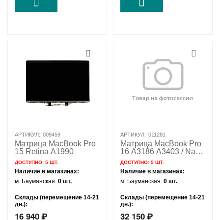
АРТИКУЛ:
009459
АРТИКУЛ:
011281
Матрица MacBook Pro
Матрица MacBook Pro
15 Retina A1990
16 A3186 A3403 / Nano
Texture / Orig
ДОСТУПНО:
5 ШТ.
ДОСТУПНО:
5 ШТ.
Наличие в магазинах:
Наличие в магазинах:
м. Бауманская:
0 шт.
м. Бауманская:
0 шт.
Склады (перемещение 14-21
Склады (перемещение 14-21
дн.):
дн.):
16 940
₽
32 150
₽
Удаленный склад:
5 шт.
Удаленный склад:
5 шт.