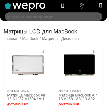
Матрицы LCD для MacBook
Главная
/
MacBook
/
Матрицы - Дисплеи
/
АРТИКУЛ:
000142
АРТИКУЛ:
008834
Матрица MacBook Air
Матрица MacBook Air
13 A1237 A1304 / AUO
13 A2681 A3113 A3240
B133EW03
/ BOE 820-02591-A
ДОСТУПНО:
1 ШТ.
ДОСТУПНО:
5 ШТ.