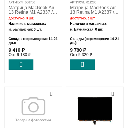
АРТИКУЛ:
006780
АРТИКУЛ:
011280
Матрица MacBook Air
Матрица MacBook Air
13 Retina M1 A2337 /
13 Retina M1 A2337 /
AAA
BOE Orig
ДОСТУПНО:
5 ШТ.
ДОСТУПНО:
5 ШТ.
Наличие в магазинах:
Наличие в магазинах:
м. Бауманская:
0 шт.
м. Бауманская:
0 шт.
Склады (перемещение 14-21
Склады (перемещение 14-21
дн.):
дн.):
9 410
₽
9 780
₽
Удаленный склад:
5 шт.
Удаленный склад:
5 шт.
Опт
9 180
₽
Опт
9 320
₽