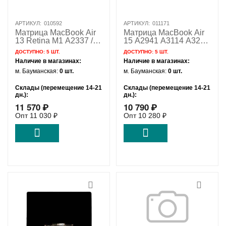
АРТИКУЛ:
010592
АРТИКУЛ:
011171
Матрица MacBook Air
Матрица MacBook Air
13 Retina M1 A2337 /
15 A2941 A3114 A3241
LG Orig
/ LG 820-03340-01
ДОСТУПНО:
5 ШТ.
ДОСТУПНО:
5 ШТ.
Наличие в магазинах:
Наличие в магазинах:
м. Бауманская:
0 шт.
м. Бауманская:
0 шт.
Склады (перемещение 14-21
Склады (перемещение 14-21
дн.):
дн.):
11 570
₽
10 790
₽
Удаленный склад:
5 шт.
Удаленный склад:
5 шт.
Опт
11 030
₽
Опт
10 280
₽