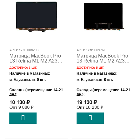
АРТИКУЛ:
008293
АРТИКУЛ:
009761
Матрица MacBook Pro
Матрица MacBook Pro
13 Retina M1 M2 A2338
13 Retina M1 M2 A2338
/ AAA
/ OEM
ДОСТУПНО:
3 ШТ.
ДОСТУПНО:
5 ШТ.
Наличие в магазинах:
Наличие в магазинах:
м. Бауманская:
0 шт.
м. Бауманская:
0 шт.
Склады (перемещение 14-21
Склады (перемещение 14-21
дн.):
дн.):
10 130
₽
19 130
₽
Удаленный склад:
3 шт.
Удаленный склад:
5 шт.
Опт
9 880
₽
Опт
18 230
₽