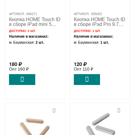
АРТИКУЛ:
006271
АРТИКУЛ:
005003
Кнопка HOME Touch ID
Кнопка HOME Touch ID
в сборе iPad mini 5
в сборе iPad Pro 9.7
черный / 821-02196
розовое золото / 821-
ДОСТУПНО:
2 ШТ.
ДОСТУПНО:
1 ШТ.
00549
Наличие в магазинах:
Наличие в магазинах:
м. Бауманская:
2 шт.
м. Бауманская:
1 шт.
180
₽
120
₽
Опт
160
₽
Опт
110
₽