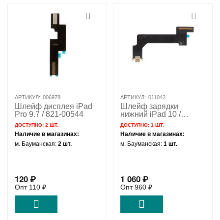
АРТИКУЛ:
006978
АРТИКУЛ:
011042
Шлейф дисплея iPad
Шлейф зарядки
Pro 9.7 / 821-00544
нижний iPad 10 /
A2757 A2777 A3162 /
ДОСТУПНО:
2 ШТ.
ДОСТУПНО:
1 ШТ.
LTE 821-03976 /
Наличие в магазинах:
Наличие в магазинах:
желтый
м. Бауманская:
2 шт.
м. Бауманская:
1 шт.
120
₽
1 060
₽
Опт
110
₽
Опт
960
₽