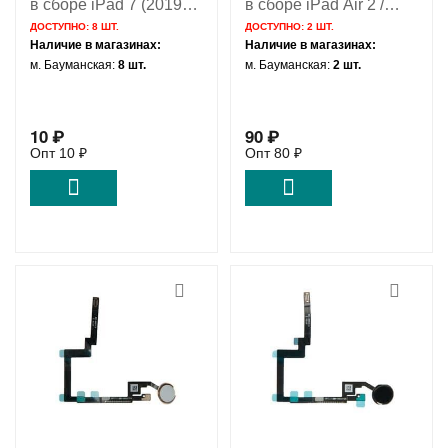
в сборе iPad 7 (2019) /
в сборе iPad Air 2 /
iPad 8 (2020) / iPad 9
iPad mini 4 / iPad Pro
ДОСТУПНО:
8 ШТ.
ДОСТУПНО:
2 ШТ.
(2021) золото / 821-
12.9 (2015) серебро /
Наличие в магазинах:
Наличие в магазинах:
02360 821-01006
821-00188
м. Бауманская:
8 шт.
м. Бауманская:
2 шт.
10
₽
90
₽
Опт
10
₽
Опт
80
₽