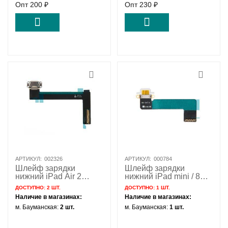
Опт
200
₽
Опт
230
₽
АРТИКУЛ:
002326
АРТИКУЛ:
000784
Шлейф зарядки
Шлейф зарядки
нижний iPad Air 2
нижний iPad mini / 821-
белый / 821-2587
1517 белый
ДОСТУПНО:
2 ШТ.
ДОСТУПНО:
1 ШТ.
Наличие в магазинах:
Наличие в магазинах:
м. Бауманская:
2 шт.
м. Бауманская:
1 шт.