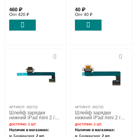
460
₽
40
₽
Опт
420
₽
Опт
40
₽
АРТИКУЛ:
002732
АРТИКУЛ:
002733
Шлейф зарядки
Шлейф зарядки
нижний iPad mini 2 /
нижний iPad mini 2 /
mini 3 / 821-1818 821-
mini 3 / 821-1818 821-
ДОСТУПНО:
2 ШТ.
ДОСТУПНО:
2 ШТ.
1360 OEM черный
1360 белый
Наличие в магазинах:
Наличие в магазинах:
м. Бауманская:
2 шт.
м. Бауманская:
2 шт.