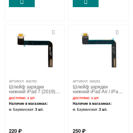
АРТИКУЛ:
006793
АРТИКУЛ:
000291
Шлейф зарядки
Шлейф зарядки
нижний iPad 7 (2019) /
нижний iPad Air / iPad
iPad 8 (2020) / iPad 9
5 (2017) / iPad 6 (2018)
ДОСТУПНО:
3 ШТ.
ДОСТУПНО:
3 ШТ.
(2021) белый / 821-
/ белый / 821-1716
Наличие в магазинах:
Наличие в магазинах:
02298
м. Бауманская:
3 шт.
м. Бауманская:
3 шт.
220
₽
250
₽