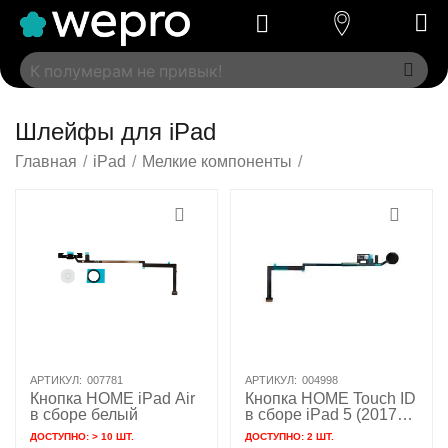
Шлейфы для iPad
Главная
/
iPad
/
Мелкие компоненты
/
АРТИКУЛ:
007781
АРТИКУЛ:
004998
Кнопка HOME iPad Air
Кнопка HOME Touch ID
в сборе белый
в сборе iPad 5 (2017) /
iPad 6 (2018) черный /
ДОСТУПНО:
> 10 ШТ.
ДОСТУПНО:
2 ШТ.
821-01017