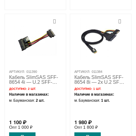
АРТИКУЛ:
011390
АРТИКУЛ:
011384
Кабель SlimSAS SFF-
Кабель SlimSAS SFF-
8654 4i — U.2 SFF-
8654 8i — 2x U.2 SFF-
8639 с питанием SATA
8639 с питанием SATA
ДОСТУПНО:
2 ШТ.
ДОСТУПНО:
1 ШТ.
/ 0.5м
Наличие в магазинах:
Наличие в магазинах:
м. Бауманская:
2 шт.
м. Бауманская:
1 шт.
1 100
₽
1 980
₽
Опт
1 000
₽
Опт
1 800
₽