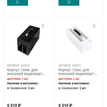
АРТИКУЛ:
010573
АРТИКУЛ:
010571
Корпус / бокс для
Корпус / бокс для
внешней видеокарты
внешней видеокарты
NFHK EG01-B /
NFHK EG01-W / белый
ДОСТУПНО:
1 ШТ.
ДОСТУПНО:
1 ШТ.
черный
Наличие в магазинах:
Наличие в магазинах:
м. Бауманская:
1 шт.
м. Бауманская:
1 шт.
6 510
₽
6 510
₽