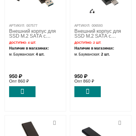
АРТИКУЛ:
007577
АРТИКУЛ:
006593
Внешний корпус для
Внешний корпус для
SSD M.2 SATA с
SSD M.2 SATA с
разъемом USB 3.1 /
разъемом USB-C /
ДОСТУПНО:
4 ШТ.
ДОСТУПНО:
2 ШТ.
NFHK N-30Y
NFHK N-30Y
Наличие в магазинах:
Наличие в магазинах:
м. Бауманская:
4 шт.
м. Бауманская:
2 шт.
950
₽
950
₽
Опт
860
₽
Опт
860
₽