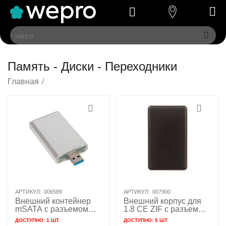
Память - Диски - Переходники
Главная
/
АРТИКУЛ:
006589
АРТИКУЛ:
007900
Внешний контейнер
Внешний корпус для
mSATA с разъемом
1.8 CE ZIF с разъемом
USB 3.1 / NFHK N-
USB 3.1 / mini USB /
ДОСТУПНО:
1 ШТ.
ДОСТУПНО:
5 ШТ.
30MU
NFHK N-1803CE