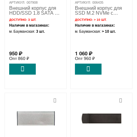
АРТИКУЛ:
007908
АРТИКУЛ:
006435
Внешний корпус для
Внешний корпус для
HDD/SSD 1.8 SATA LIF
SSD M.2 NVMe с
MacBook Air A1304 с
разъемом 2.5 U.2 SFF-
ДОСТУПНО:
3 ШТ.
ДОСТУПНО:
> 10 ШТ.
разъемом USB 3.1 /
8639 / NFHK N-2511
Наличие в магазинах:
Наличие в магазинах:
mini USB / NFHK N-
м. Бауманская:
3 шт.
м. Бауманская:
> 10 шт.
CELIF
950
₽
1 060
₽
Опт
860
₽
Опт
960
₽