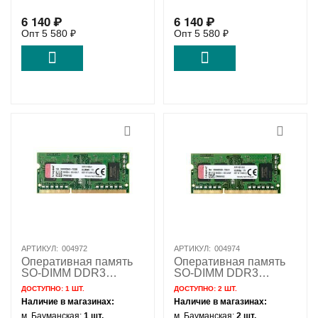
6 140
₽
6 140
₽
Опт
5 580
₽
Опт
5 580
₽
АРТИКУЛ:
004972
АРТИКУЛ:
004974
Оперативная память
Оперативная память
SO-DIMM DDR3
SO-DIMM DDR3
Kingston 2Gb PC-
Kingston 2Gb PC-
ДОСТУПНО:
1 ШТ.
ДОСТУПНО:
2 ШТ.
10600 - 1333MHz
12800 - 1600MHz
Наличие в магазинах:
Наличие в магазинах:
KVR13S9S6/2
KVR16S11S6/2
м. Бауманская:
1 шт.
м. Бауманская:
2 шт.