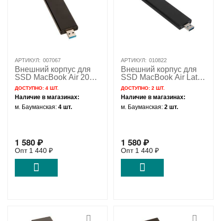
АРТИКУЛ:
007067
АРТИКУЛ:
010822
Внешний корпус для
Внешний корпус для
SSD MacBook Air 2010
SSD MacBook Air Late
2011 с USB 3.1 / NFHK
2010 Mid 2011 с
ДОСТУПНО:
4 ШТ.
ДОСТУПНО:
2 ШТ.
N-2011U
разъемом USB 3.1 /
Наличие в магазинах:
Наличие в магазинах:
NFHK N-2010U
м. Бауманская:
4 шт.
м. Бауманская:
2 шт.
1 580
₽
1 580
₽
Опт
1 440
₽
Опт
1 440
₽