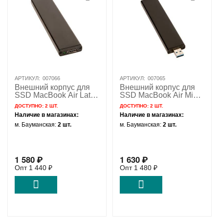
АРТИКУЛ:
007066
АРТИКУЛ:
007065
Внешний корпус для
Внешний корпус для
SSD MacBook Air Late
SSD MacBook Air Mid
2010 Mid 2011 с
2012 с разъемом USB
ДОСТУПНО:
2 ШТ.
ДОСТУПНО:
2 ШТ.
разъемом USB 3.1
3.1 / NFHK N-2012U
Наличие в магазинах:
Наличие в магазинах:
Micro-B - USB 3.1 / N-
м. Бауманская:
2 шт.
м. Бауманская:
2 шт.
30A5
1 580
₽
1 630
₽
Опт
1 440
₽
Опт
1 480
₽