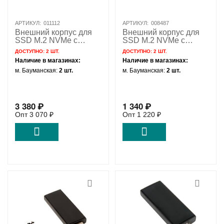
АРТИКУЛ:
011112
АРТИКУЛ:
008487
Внешний корпус для
Внешний корпус для
SSD M.2 NVMe с
SSD M.2 NVMe с
разъемом SFF-8612
разъемом USB 3.1 /
ДОСТУПНО:
2 ШТ.
ДОСТУПНО:
2 ШТ.
Oculink / NFHK N-3012
NFHK N-9210A
Наличие в магазинах:
Наличие в магазинах:
м. Бауманская:
2 шт.
м. Бауманская:
2 шт.
3 380
₽
1 340
₽
Опт
3 070
₽
Опт
1 220
₽