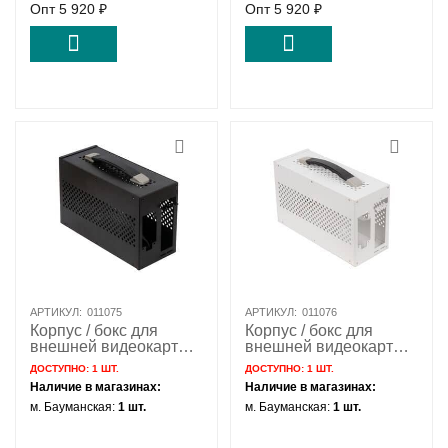
Опт
5 920
₽
Опт
5 920
₽
АРТИКУЛ:
011075
АРТИКУЛ:
011076
Корпус / бокс для
Корпус / бокс для
внешней видеокарты
внешней видеокарты
NFHK EG02-B /
NFHK EG02-W / белый
ДОСТУПНО:
1 ШТ.
ДОСТУПНО:
1 ШТ.
черный
Наличие в магазинах:
Наличие в магазинах:
м. Бауманская:
1 шт.
м. Бауманская:
1 шт.