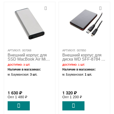
АРТИКУЛ:
007068
АРТИКУЛ:
007850
Внешний корпус для
Внешний корпус для
SSD MacBook Air Mid
диска WD SFF-8784 с
2012 с разъемом USB
разъемом USB 3.1 /
ДОСТУПНО:
3 ШТ.
ДОСТУПНО:
1 ШТ.
3.1 Micro-B - USB 3.1 /
mini USB / NFHK N-
Наличие в магазинах:
Наличие в магазинах:
NFHK N-30A7 PRO
30WD
м. Бауманская:
3 шт.
м. Бауманская:
1 шт.
1 630
₽
1 320
₽
Опт
1 480
₽
Опт
1 200
₽