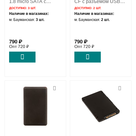
1.8 micro SATA с
CF с разъемом USB
разъемом USB 3.1 /
3.1 / mini USB / NFHK
ДОСТУПНО:
3 ШТ.
ДОСТУПНО:
2 ШТ.
mini USB / NFHK N-
N-1804CF
Наличие в магазинах:
Наличие в магазинах:
1809V2
м. Бауманская:
3 шт.
м. Бауманская:
2 шт.
790
₽
790
₽
Опт
720
₽
Опт
720
₽