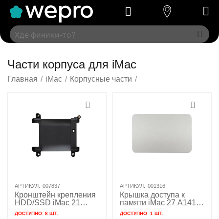
Части корпуса для iMac
Главная
/
iMac
/
Корпусные части
/
АРТИКУЛ:
007837
АРТИКУЛ:
001316
Кронштейн крепления
Крышка доступа к
HDD/SSD iMac 21
памяти iMac 27 A1419
A1418 A2116 Late 2012
A2115 Late 2012 - Early
ДОСТУПНО:
8 ШТ.
ДОСТУПНО:
1 ШТ.
- Early 2019 / 818-
2019 / 923-0403 923-