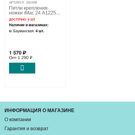
АРТИКУЛ:
002488
Петли крепления
ножки iMac 24 A1225
Mid 2007 Early 2008
ДОСТУПНО:
4 ШТ.
Early 2009 / 922-8237
Наличие в магазинах:
922-8968 Б/У
м. Бауманская:
4 шт.
1 570
₽
Опт
1 290
₽
ИНФОРМАЦИЯ О МАГАЗИНЕ
О компании
Гарантия и возврат