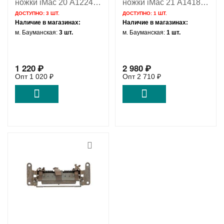
ножки iMac 20 A1224
ножки iMac 21 A1418
Mid 2007 Early 2008
Late 2012 Late 2013
ДОСТУПНО:
3 ШТ.
ДОСТУПНО:
1 ШТ.
Early 2009 Mid 2009 /
Mid 2014 923-00046
Наличие в магазинах:
Наличие в магазинах:
922-8221 Б/У
923-0284 806-3542
м. Бауманская:
3 шт.
м. Бауманская:
1 шт.
806-3540
1 220
₽
2 980
₽
Опт
1 020
₽
Опт
2 710
₽