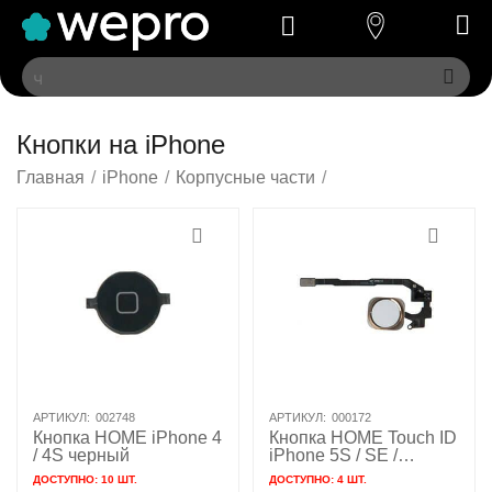
Кнопки на iPhone
Главная
/
iPhone
/
Корпусные части
/
АРТИКУЛ:
002748
АРТИКУЛ:
000172
Кнопка HOME iPhone 4
Кнопка HOME Touch ID
/ 4S черный
iPhone 5S / SE /
золотой / 821-2092
ДОСТУПНО:
10 ШТ.
ДОСТУПНО:
4 ШТ.