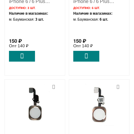
iPhone 6 / 6 Plus
iPhone 6 / 6 Plus
золотой / 821-2441
серебристый / 821-
ДОСТУПНО:
3 ШТ.
ДОСТУПНО:
6 ШТ.
2441
Наличие в магазинах:
Наличие в магазинах:
м. Бауманская:
3 шт.
м. Бауманская:
6 шт.
150
₽
150
₽
Опт
140
₽
Опт
140
₽