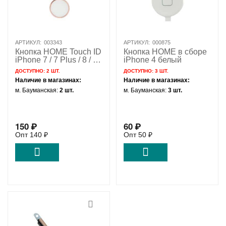
АРТИКУЛ:
003343
АРТИКУЛ:
000875
Кнопка HOME Touch ID
Кнопка HOME в сборе
iPhone 7 / 7 Plus / 8 / 8
iPhone 4 белый
Plus / SE 2 / SE 3
ДОСТУПНО:
2 ШТ.
ДОСТУПНО:
3 ШТ.
розовое золото / 821-
Наличие в магазинах:
Наличие в магазинах:
00912
м. Бауманская:
2 шт.
м. Бауманская:
3 шт.
150
₽
60
₽
Опт
140
₽
Опт
50
₽