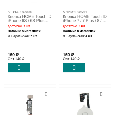
АРТИКУЛ:
000888
АРТИКУЛ:
003274
Кнопка HOME Touch ID
Кнопка HOME Touch ID
iPhone 6S / 6S Plus
iPhone 7 / 7 Plus / 8 / 8
серебристый / 821-
Plus / SE 2 / SE 3
ДОСТУПНО:
7 ШТ.
ДОСТУПНО:
4 ШТ.
00487
золотой / 821-00912
Наличие в магазинах:
Наличие в магазинах:
м. Бауманская:
7 шт.
м. Бауманская:
4 шт.
150
₽
150
₽
Опт
140
₽
Опт
140
₽