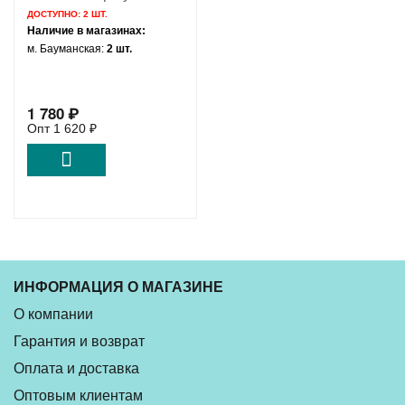
Thunderbolt Display 27
ДОСТУПНО:
2 ШТ.
A1316 A1407 Mid 2010
Наличие в магазинах:
Mid 2011 /
м. Бауманская:
2 шт.
BUB0812HD-HM00
922-9936 610-0157
1 780
₽
Опт
1 620
₽
ИНФОРМАЦИЯ О МАГАЗИНЕ
О компании
Гарантия и возврат
Оплата и доставка
Оптовым клиентам