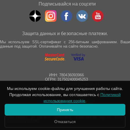
Подписывайся на соцсети
Защита данных и безопасные платежи.
Мы используем SSL-сертификат с 256-битным шифрованием. Ваши
данные под защитой. Оплачивайте на сайте безопасно.
ИНН: 780436093966
ОГРН: 317502400045253
г. Москва, Спартаковская улица, д. 21
Мы используем cookie-файлы для улучшения работы сайта.
Все права защищены © 2012 - 2025 wepro.ru
Продолжая использование, вы соглашаетесь с
Политикой
использования cookie
.
Принять
Принимаем к оплате наличные, банковские карты Visa,
Mastercard и МИР.
Подробнее
Отказаться