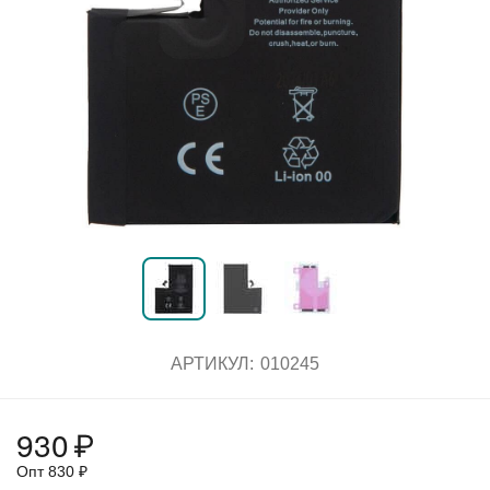
АРТИКУЛ:
010245
930
₽
Опт
830
₽