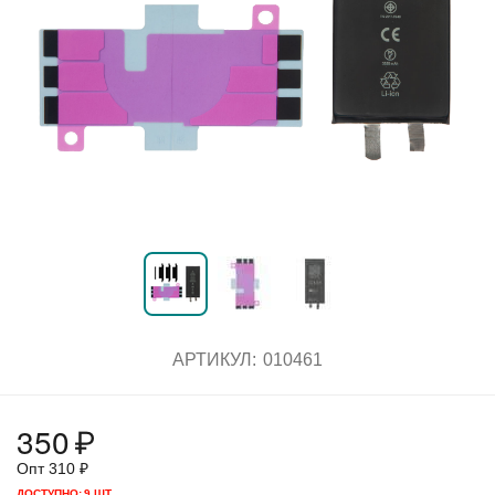
АРТИКУЛ:
010461
350
₽
Опт
310
₽
ДОСТУПНО:
9 ШТ.