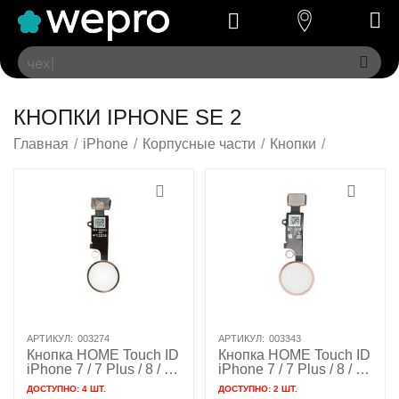
КНОПКИ IPHONE SE 2
Главная
/
iPhone
/
Корпусные части
/
Кнопки
/
АРТИКУЛ:
003274
АРТИКУЛ:
003343
Кнопка HOME Touch ID
Кнопка HOME Touch ID
iPhone 7 / 7 Plus / 8 / 8
iPhone 7 / 7 Plus / 8 / 8
Plus / SE 2 / SE 3
Plus / SE 2 / SE 3
ДОСТУПНО:
4 ШТ.
ДОСТУПНО:
2 ШТ.
золотой / 821-00912
розовое золото / 821-