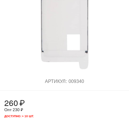
АРТИКУЛ:
009340
260
₽
Опт
230
₽
ДОСТУПНО:
> 10 ШТ.