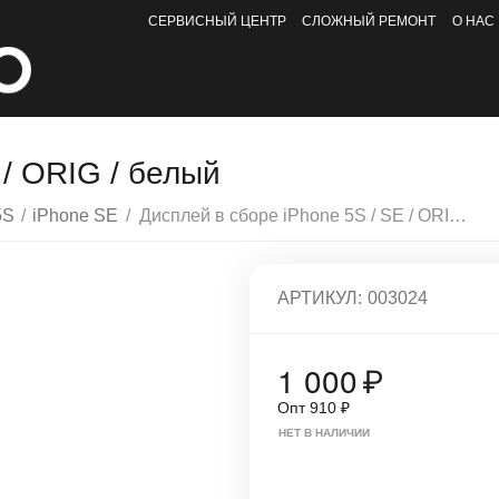
СЕРВИСНЫЙ ЦЕНТР
СЛОЖНЫЙ РЕМОНТ
О НАС
 / ORIG / белый
5S
/
iPhone SE
/
Дисплей в сборе iPhone 5S / SE / ORIG / белый
АРТИКУЛ:
003024
1 000
₽
Опт
910
₽
НЕТ В НАЛИЧИИ