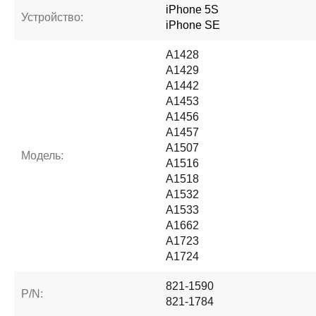
iPhone 5S
Устройство:
iPhone SE
A1428
A1429
A1442
A1453
A1456
A1457
A1507
Модель:
A1516
A1518
A1532
A1533
A1662
A1723
A1724
821-1590
P/N:
821-1784