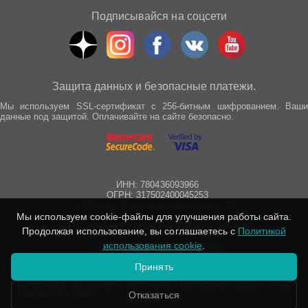
Подписывайся на соцсети
Защита данных и безопасные платежи.
Мы используем SSL-сертификат с 256-битным шифрованием. Ваши
данные под защитой. Оплачивайте на сайте безопасно.
ИНН: 780436093966
ОГРН: 317502400045253
г. Москва, Спартаковская улица, д. 21
Мы используем cookie-файлы для улучшения работы сайта.
Все права защищены © 2012 - 2025 wepro.ru
Продолжая использование, вы соглашаетесь с
Политикой
использования cookie
.
Принять
Принимаем к оплате наличные, банковские карты Visa,
Mastercard и МИР.
Подробнее
Отказаться