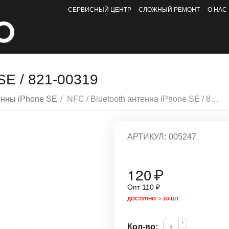
СЕРВИСНЫЙ ЦЕНТР
СЛОЖНЫЙ РЕМОНТ
О НАС
SE / 821-00319
нны iPhone SE
/
NFC / Bluetooth антенна iPhone SE / 821-00319
АРТИКУЛ:
005247
120
₽
Опт
110
₽
ДОСТУПНО:
> 10 ШТ.
+
Кол-во: