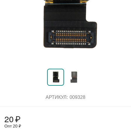
АРТИКУЛ:
009328
20
₽
Опт
20
₽