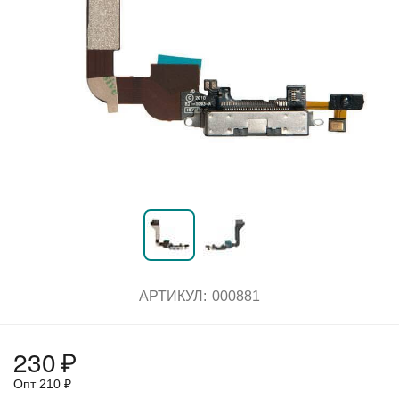
АРТИКУЛ:
000881
230
₽
Опт
210
₽