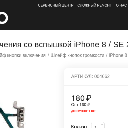
СЕРВИСНЫЙ ЦЕНТР
СЛОЖНЫЙ РЕМОНТ
О НАС
ения со вспышкой iPhone 8 / SE 2
йф кнопки включения
/
Шлейф кнопок громкости
/
iPhone 8
АРТИКУЛ:
004662
180
₽
Опт
160
₽
ДОСТУПНО:
1 ШТ.
+
Кол-во: