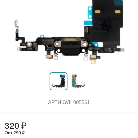
АРТИКУЛ:
005561
320
₽
Опт
290
₽