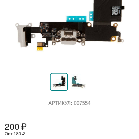
АРТИКУЛ:
007554
200
₽
Опт
180
₽