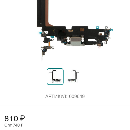
АРТИКУЛ:
009649
810
₽
Опт
740
₽