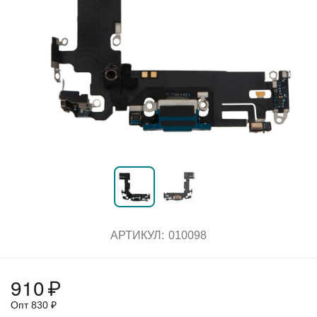
АРТИКУЛ:
010098
910
₽
Опт
830
₽