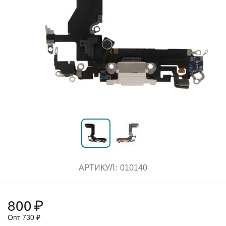
АРТИКУЛ:
010140
800
₽
Опт
730
₽