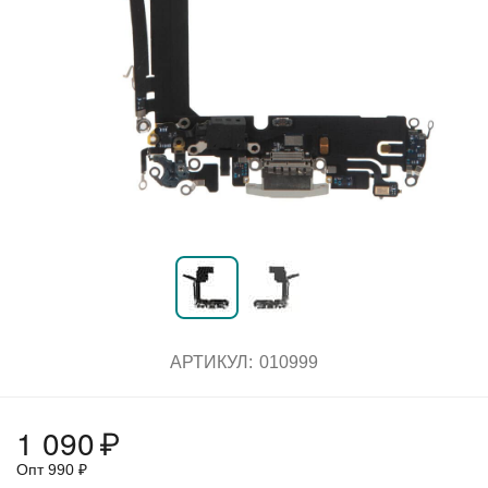
АРТИКУЛ:
010999
1 090
₽
Опт
990
₽