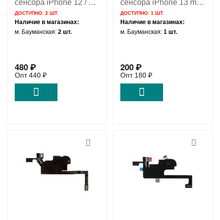
сенсора iPhone 12 / 12
сенсора iPhone 13 mini
Pro / 821-02628
/ 821-03348
ДОСТУПНО:
2 ШТ.
ДОСТУПНО:
1 ШТ.
Наличие в магазинах:
Наличие в магазинах:
м. Бауманская:
2 шт.
м. Бауманская:
1 шт.
480
₽
200
₽
Опт
440
₽
Опт
180
₽