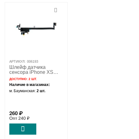
АРТИКУЛ:
006193
Шлейф датчика
сенсора iPhone XS
Max / 821-01416
ДОСТУПНО:
2 ШТ.
Наличие в магазинах:
м. Бауманская:
2 шт.
260
₽
Опт
240
₽