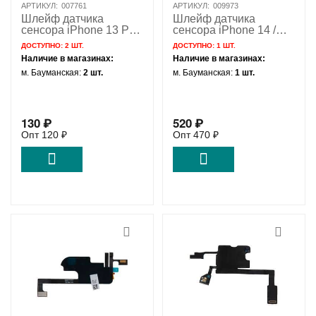
АРТИКУЛ:
007761
АРТИКУЛ:
009973
Шлейф датчика
Шлейф датчика
сенсора iPhone 13 Pro
сенсора iPhone 14 /
/ 821-03350
821-03786-03
ДОСТУПНО:
2 ШТ.
ДОСТУПНО:
1 ШТ.
Наличие в магазинах:
Наличие в магазинах:
м. Бауманская:
2 шт.
м. Бауманская:
1 шт.
130
₽
520
₽
Опт
120
₽
Опт
470
₽