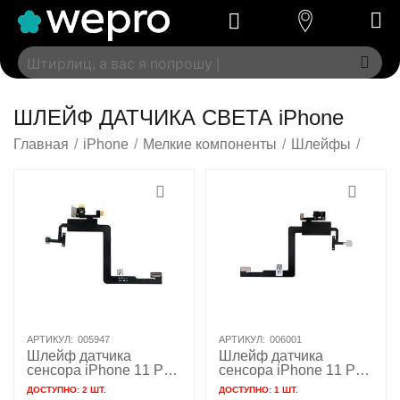
ШЛЕЙФ ДАТЧИКА СВЕТА iPhone
Главная
/
iPhone
/
Мелкие компоненты
/
Шлейфы
/
АРТИКУЛ:
005947
АРТИКУЛ:
006001
Шлейф датчика
Шлейф датчика
сенсора iPhone 11 Pro
сенсора iPhone 11 Pro
/ 821-02071
Max / 821-02295
ДОСТУПНО:
2 ШТ.
ДОСТУПНО:
1 ШТ.