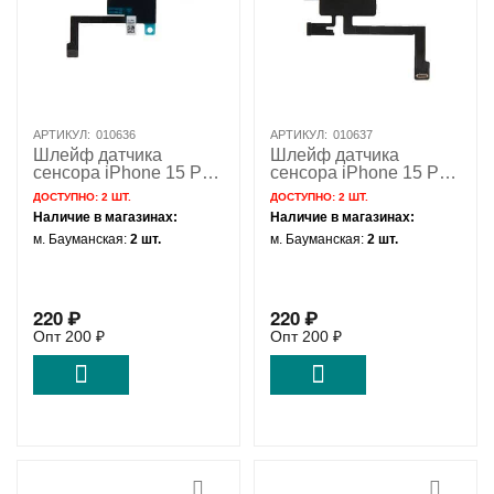
АРТИКУЛ:
010636
АРТИКУЛ:
010637
Шлейф датчика
Шлейф датчика
сенсора iPhone 15 Pro
сенсора iPhone 15 Pro
/ 821-04431
Max / 821-04408
ДОСТУПНО:
2 ШТ.
ДОСТУПНО:
2 ШТ.
Наличие в магазинах:
Наличие в магазинах:
м. Бауманская:
2 шт.
м. Бауманская:
2 шт.
220
₽
220
₽
Опт
200
₽
Опт
200
₽