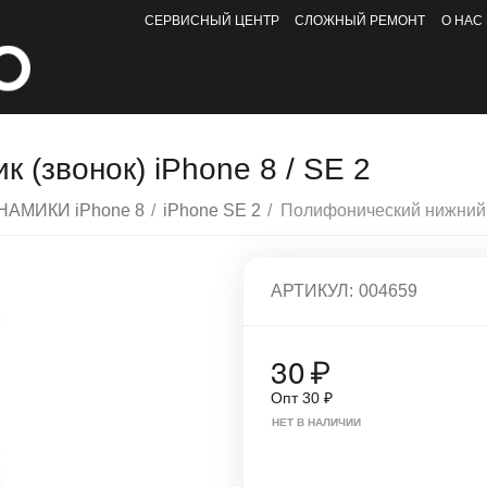
СЕРВИСНЫЙ ЦЕНТР
СЛОЖНЫЙ РЕМОНТ
О НАС
(звонок) iPhone 8 / SE 2
НАМИКИ iPhone 8
/
iPhone SE 2
/
АРТИКУЛ:
004659
30
₽
Опт
30
₽
НЕТ В НАЛИЧИИ