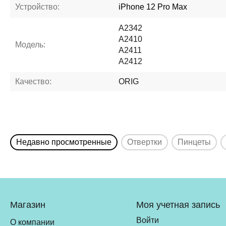
Устройство:
iPhone 12 Pro Max
A2342
A2410
Модель:
A2411
A2412
Качество:
ORIG
Недавно просмотренные
Отвертки
Пинцеты
Магазин
Моя учетная запись
Войти
О компании