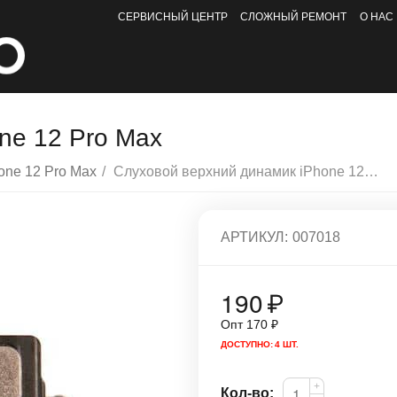
СЕРВИСНЫЙ ЦЕНТР
СЛОЖНЫЙ РЕМОНТ
О НАС
ne 12 Pro Max
one 12 Pro Max
/
Слуховой верхний динамик iPhone 12 Pro Max
АРТИКУЛ:
007018
190
₽
Опт
170
₽
ДОСТУПНО:
4 ШТ.
+
Кол-во: