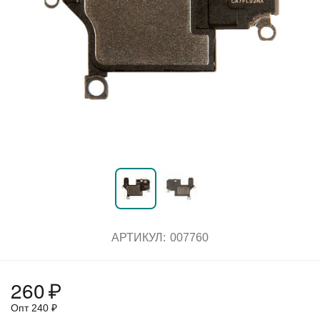
АРТИКУЛ:
007760
260
₽
Опт
240
₽