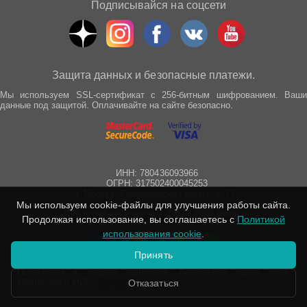
Подписывайся на соцсети
Защита данных и безопасные платежи.
Мы используем SSL-сертификат с 256-битным шифрованием. Ваши
данные под защитой. Оплачивайте на сайте безопасно.
ИНН: 780436093966
ОГРН: 317502400045253
г. Москва, Спартаковская улица, д. 21
Мы используем cookie-файлы для улучшения работы сайта.
Все права защищены © 2012 - 2025 wepro.ru
Продолжая использование, вы соглашаетесь с
Политикой
использования cookie
.
Принять
Принимаем к оплате наличные, банковские карты Visa,
Mastercard и МИР.
Подробнее
Отказаться