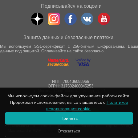
Подписывайся на соцсети
Защита данных и безопасные платежи.
Мы используем SSL-сертификат с 256-битным шифрованием. Ваши
данные под защитой. Оплачивайте на сайте безопасно.
ИНН: 780436093966
ОГРН: 317502400045253
г. Москва, Спартаковская улица, д. 21
Мы используем cookie-файлы для улучшения работы сайта.
Все права защищены © 2012 - 2025 wepro.ru
Продолжая использование, вы соглашаетесь с
Политикой
использования cookie
.
Принять
Принимаем к оплате наличные, банковские карты Visa,
Mastercard и МИР.
Подробнее
Отказаться