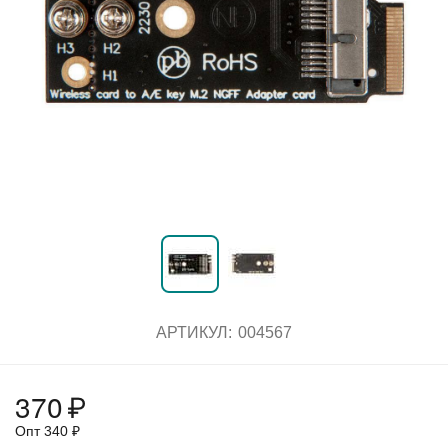
АРТИКУЛ:
004567
370
₽
Опт
340
₽