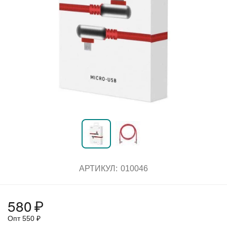
АРТИКУЛ:
010046
580
₽
Опт
550
₽