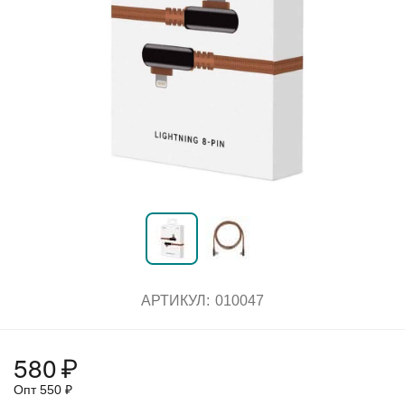
АРТИКУЛ:
010047
580
₽
Опт
550
₽