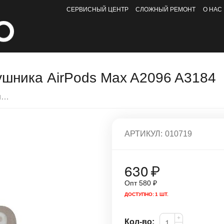
СЕРВИСНЫЙ ЦЕНТР
СЛОЖНЫЙ РЕМОНТ
О НАС
ушника AirPods Max A2096 A3184
Поворотный контакт душки и наушника AirPods Max A2096 A3184
АРТИКУЛ:
010719
630
₽
Опт
580
₽
ДОСТУПНО:
1 ШТ.
+
Кол-во: