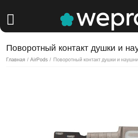
Поворотный контакт душки и на
Главная
/
AirPods
/