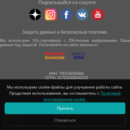
Подписывайся на соцсети
Защита данных и безопасные платежи.
Мы используем SSL-сертификат с 256-битным шифрованием. Ваши
данные под защитой. Оплачивайте на сайте безопасно.
ИНН: 780436093966
ОГРН: 317502400045253
г. Москва, Спартаковская улица, д. 21
Мы используем cookie-файлы для улучшения работы сайта.
Все права защищены © 2012 - 2025 wepro.ru
Продолжая использование, вы соглашаетесь с
Политикой
использования cookie
.
Принять
Принимаем к оплате наличные, банковские карты Visa,
Mastercard и МИР.
Подробнее
Отказаться