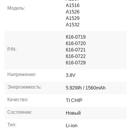
A1516
Модель:
A1526
A1529
A1532
616-0719
616-0720
P/N:
616-0721
616-0722
616-0729
Напряжение:
3.8V
Энергоемкость:
5.92Wh / 1560mAh
Качество:
TI CHIP
Состояние:
Новый
Тип:
Li-ion