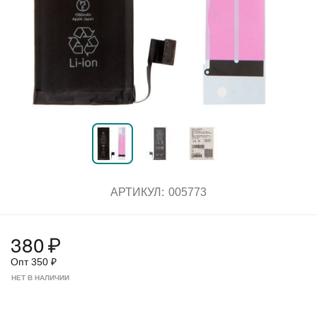
АРТИКУЛ:
005773
380
₽
Опт
350
₽
НЕТ В НАЛИЧИИ