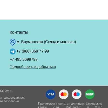
Контакты
м. Бауманская (Склад и магазин)
+7 (966) 369 77 99
+7 495 3699799
Подробнее как добраться
латежи.
ым шифрованием.
те безопасно.
Принимаем к оплате наличные, банковские
карты Visa, Mastercard и МИР.