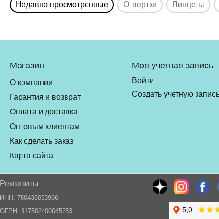
Недавно просмотренные
Отвертки
Пинцеты
Магазин
Моя учетная запись
Войти
О компании
Создать учетную запис
Гарантия и возврат
Оплата и доставка
Оптовым клиентам
Как сделать заказ
Карта сайта
Реквизиты
ИНН: 780436093966
ОГРН: 317502400045253