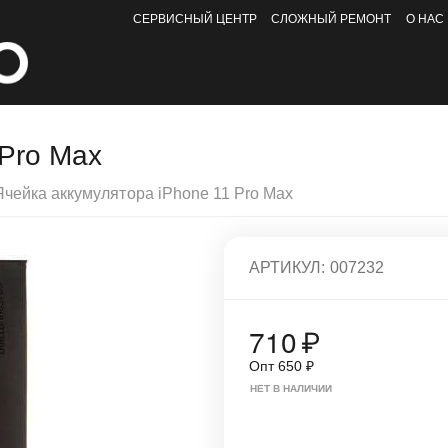
СЕРВИСНЫЙ ЦЕНТР
СЛОЖНЫЙ РЕМОНТ
О НАС
 Pro Max
Ячейка аккумулятора iPhone 11 Pro Max
АРТИКУЛ:
007232
710
₽
Опт
650
₽
НЕТ В НАЛИЧИИ