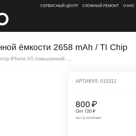
СЕРВИСНЫЙ ЦЕНТР
СЛОЖНЫЙ РЕМОНТ
О НАС
ной ёмкости 2658 mAh / TI Chip
Аккумулятор iPhone XS повышенной ёмкости 2658 mAh / TI Chip
АРТИКУЛ:
010312
800
₽
Опт
720
₽
НЕТ В НАЛИЧИИ