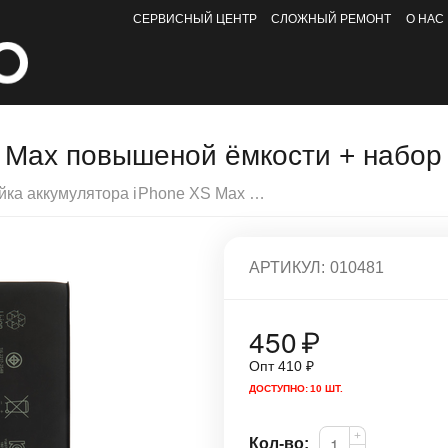
СЕРВИСНЫЙ ЦЕНТР
СЛОЖНЫЙ РЕМОНТ
О НАС
 Max повышеной ёмкости + набор
Ячейка аккумулятора iPhone XS Max повышеной ёмкости + набор наклеек
АРТИКУЛ:
010481
450
₽
Опт
410
₽
ДОСТУПНО:
10 ШТ.
+
Кол-во: