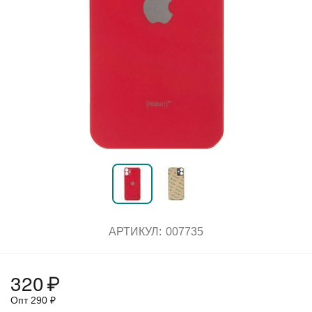
АРТИКУЛ:
007735
320
₽
Опт
290
₽