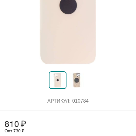
АРТИКУЛ:
010784
810
₽
Опт
730
₽